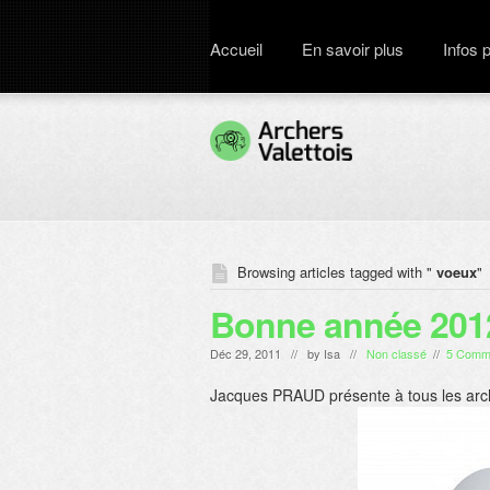
Accueil
En savoir plus
Infos 
Browsing articles tagged with "
voeux
"
Bonne année 2012 
Déc 29, 2011 // by
Isa
//
Non classé
//
5 Comm
Jacques PRAUD présente à tous les arche