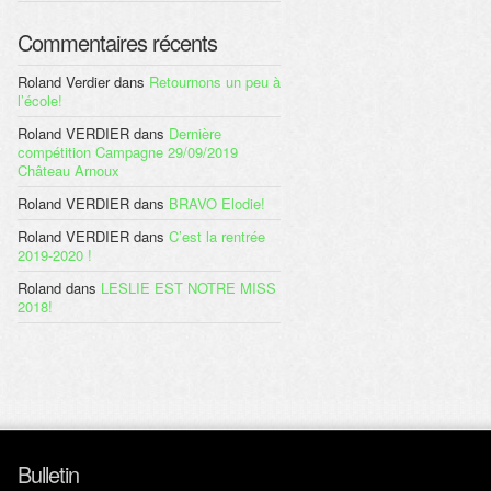
Commentaires récents
Roland Verdier
dans
Retournons un peu à
l’école!
Roland VERDIER
dans
Dernière
compétition Campagne 29/09/2019
Château Arnoux
Roland VERDIER
dans
BRAVO Elodie!
Roland VERDIER
dans
C’est la rentrée
2019-2020 !
Roland
dans
LESLIE EST NOTRE MISS
2018!
Bulletin