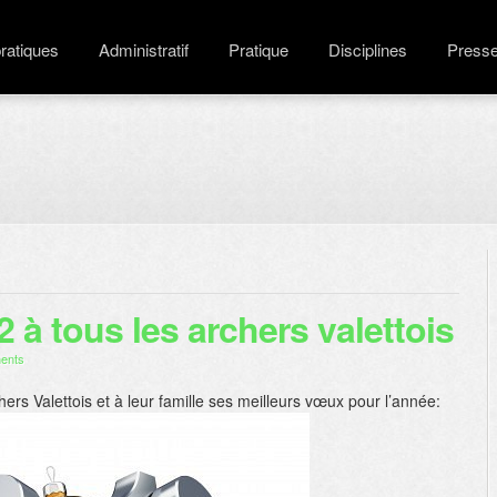
pratiques
Administratif
Pratique
Disciplines
Press
à tous les archers valettois
ents
rs Valettois et à leur famille ses meilleurs vœux pour l’année: