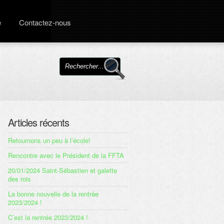
e
Contactez-nous
Articles récents
Retournons un peu à l’école!
Rencontre avec le Président de la FFTA
20/01/2024 Saint-Sébastien et galette
des rois
La bonne nouvelle de la rentrée
2023/2024 !
C’est la rentrée 2023/2024 !