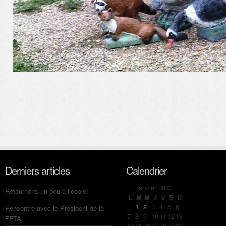
Derniers articles
Calendrier
janvier 2013
Retournons un peu à l’école!
L
M
M
J
V
S
D
1
2
3
4
5
6
Rencontre avec le Président de la
7
8
9
10
11
12
13
FFTA
14
15
16
17
18
19
20