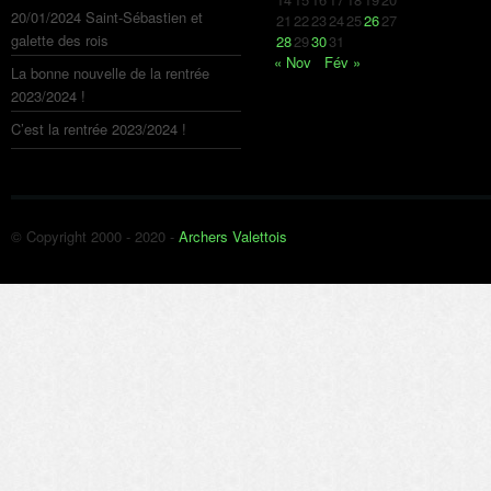
20/01/2024 Saint-Sébastien et
21
22
23
24
25
26
27
galette des rois
28
29
30
31
« Nov
Fév »
La bonne nouvelle de la rentrée
2023/2024 !
C’est la rentrée 2023/2024 !
© Copyright 2000 - 2020 -
Archers Valettois