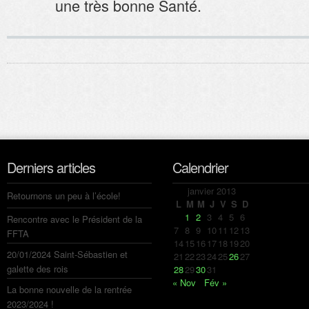
une très bonne Santé.
Derniers articles
Calendrier
janvier 2013
Retournons un peu à l’école!
L
M
M
J
V
S
D
1
2
3
4
5
6
Rencontre avec le Président de la
7
8
9
10
11
12
13
FFTA
14
15
16
17
18
19
20
20/01/2024 Saint-Sébastien et
21
22
23
24
25
26
27
galette des rois
28
29
30
31
« Nov
Fév »
La bonne nouvelle de la rentrée
2023/2024 !