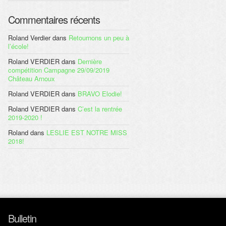
Commentaires récents
Roland Verdier
dans
Retournons un peu à
l’école!
Roland VERDIER
dans
Dernière
compétition Campagne 29/09/2019
Château Arnoux
Roland VERDIER
dans
BRAVO Elodie!
Roland VERDIER
dans
C’est la rentrée
2019-2020 !
Roland
dans
LESLIE EST NOTRE MISS
2018!
Bulletin