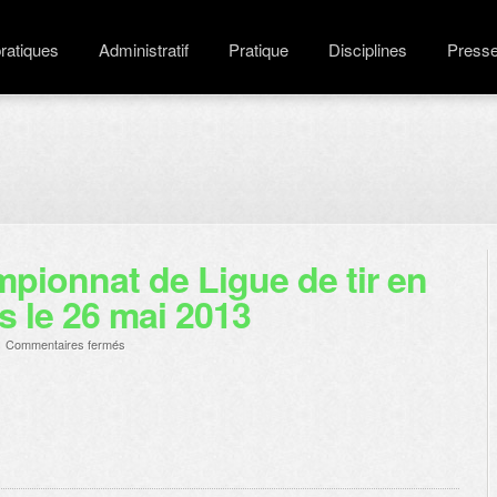
pratiques
Administratif
Pratique
Disciplines
Press
pionnat de Ligue de tir en
 le 26 mai 2013
sur
/
Commentaires fermés
Résultats
du
championnat
de
Ligue
de
tir
en