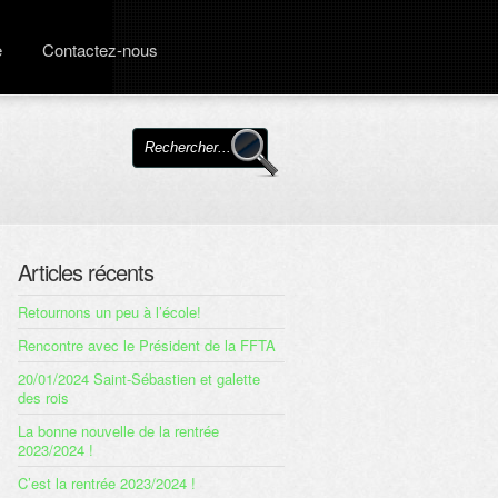
e
Contactez-nous
Articles récents
Retournons un peu à l’école!
Rencontre avec le Président de la FFTA
20/01/2024 Saint-Sébastien et galette
des rois
La bonne nouvelle de la rentrée
2023/2024 !
C’est la rentrée 2023/2024 !