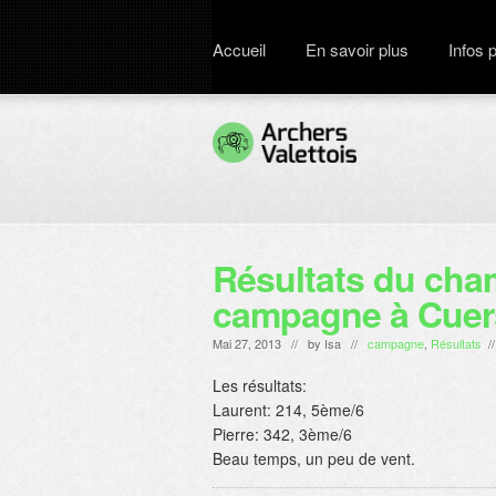
Accueil
En savoir plus
Infos 
Résultats du cham
campagne à Cuers
Mai 27, 2013 // by
Isa
//
campagne
,
Résultats
/
Les résultats:
Laurent: 214, 5ème/6
Pierre: 342, 3ème/6
Beau temps, un peu de vent.