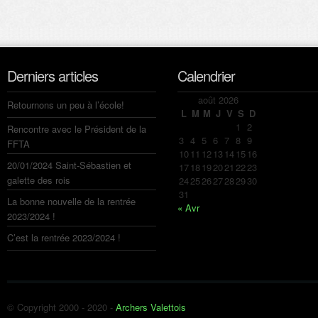
Derniers articles
Calendrier
août 2026
Retournons un peu à l’école!
L
M
M
J
V
S
D
1
2
Rencontre avec le Président de la
3
4
5
6
7
8
9
FFTA
10
11
12
13
14
15
16
20/01/2024 Saint-Sébastien et
17
18
19
20
21
22
23
galette des rois
24
25
26
27
28
29
30
31
La bonne nouvelle de la rentrée
« Avr
2023/2024 !
C’est la rentrée 2023/2024 !
© Copyright 2000 - 2020 -
Archers Valettois